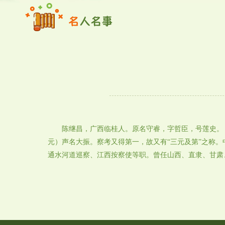
陈继昌，广西临桂人。原名守睿，字哲臣，号莲史。（1
元）声名大振。察考又得第一，故又有“三元及第”之称
通水河道巡察、江西按察使等职。曾任山西、直隶、甘肃