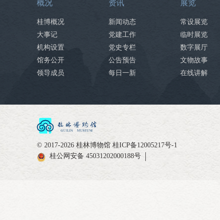
概况
资讯
展览
桂博概况
新闻动态
常设展览
大事记
党建工作
临时展览
机构设置
党史专栏
数字展厅
馆务公开
公告预告
文物故事
领导成员
每日一新
在线讲解
© 2017-2026 桂林博物馆
桂ICP备12005217号-1
桂公网安备 45031202000188号