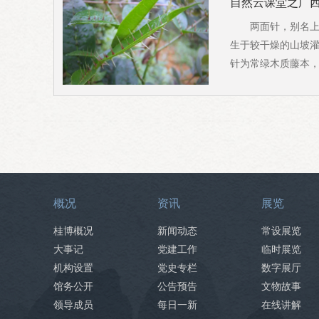
自然云课堂之广
两面针，别名上
生于较干燥的山坡
针为常绿木质藤本，
概况
资讯
展览
桂博概况
新闻动态
常设展览
大事记
党建工作
临时展览
机构设置
党史专栏
数字展厅
馆务公开
公告预告
文物故事
领导成员
每日一新
在线讲解