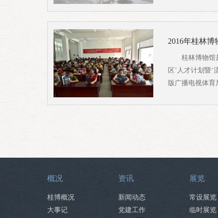
2016年桂林
桂林博物馆是
区’人才计划暨‘
版广播电视体育
概况
资讯
展览
桂博概况
新闻动态
常设展览
大事记
党建工作
临时展览