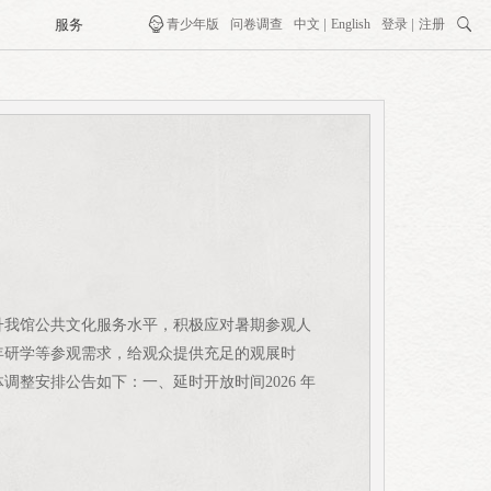
服务

青少年版
问卷调查
中文
English
登录
注册

升我馆公共文化服务水平，积极应对暑期参观人
年研学等参观需求，给观众提供充足的观展时
调整安排公告如下：一、延时开放时间2026 年
时段调整开放时间调整为： 9:00—18:00（延长开放期
馆，法定节假日正常开放）三、温馨提示（一）请各
观。（二）入馆请自觉遵守场馆管理规定，文明