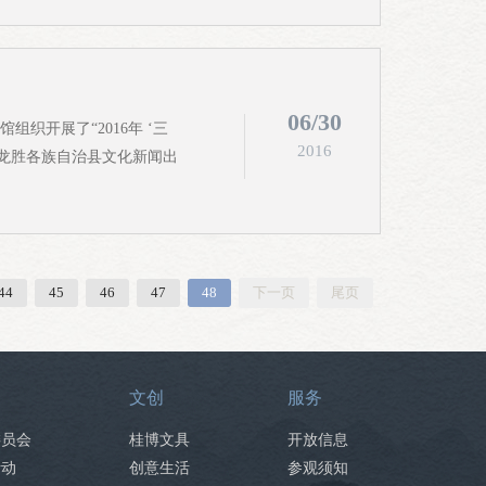
06/30
组织开展了“2016年 ‘三
2016
与龙胜各族自治县文化新闻出
44
45
46
47
48
下一页
尾页
文创
服务
委员会
桂博文具
开放信息
活动
创意生活
参观须知